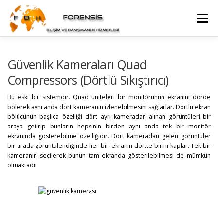
İçeriğe
geç
Menü
WEB YÖNETIMI DANIŞMANLIĞI
Güvenlik Kameraları Quad
Compressors (Dörtlü Sıkıştırıcı)
GÜVENLIK KAMERA SISTEMI DANIŞMANLIĞI
İLETIŞIM
Bu eski bir sistemdir. Quad üniteleri bir monitörünün ekranını dörde
bölerek aynı anda dört kameranın izlenebilmesini sağlarlar. Dörtlü ekran
bölücünün başlıca özelliği dört ayrı kameradan alınan görüntüleri bir
araya getirip bunların hepsinin birden aynı anda tek bir monitör
ekranında gösterebilme özelliğidir. Dört kameradan gelen görüntüler
bir arada görüntülendiğinde her biri ekranın dörtte birini kaplar. Tek bir
kameranın seçilerek bunun tam ekranda gösterilebilmesi de mümkün
olmaktadır.
görüntü analizi, görüntü inceleme, bilirkişi, bilirkişi raporu, cd
çözümü, görüntülerin çözümü, görüntü bilirkişisi, özel bilirkişi raporu