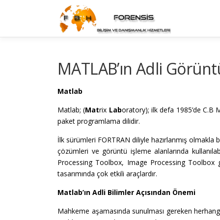
İçeriğe
geç
MATLAB’ın Adli Görünt
Matlab
Matlab; (
Mat
rix
Lab
oratory); ilk defa 1985’de C.B 
paket programlama dilidir.
İlk sürümleri FORTRAN diliyle hazırlanmış olmakla 
çözümleri ve görüntü işleme alanlarında kullanıl
Processing Toolbox, Image Processing Toolbox gib
tasarımında çok etkili araçlardır.
Matlab’ın Adli Bilimler Açısından Önemi
Mahkeme aşamasında sunulması gereken herhangi bir 