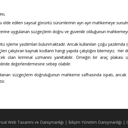
sı,
ı elde edilen sayısal görüntü sürümlerinin ayrı ayrı mahkemeye sunul
 üzerine uygulanan süzgeçlerin doğru ve güvenilir olduğunun mahkemey
tü işleme yazılımları bulunmaktadır. Ancak kullanılan çoğu yazılımda
leri çalıştıran kaynak kodların hangi yapıda çalıştığını bilemeyiz. H
ek olan kriminal uzmanını yanıltabilir. Örneğin bir araç plakası
linde değerlendirmesine sebep olabilir.
ygulanan süzgeçlerin doğruluğunun mahkeme safhasında ispatı, ancak
ır.
sal Web Tasarımı ve Danışmanlığı | Bilişim Yönetim Danışmanlığı | 