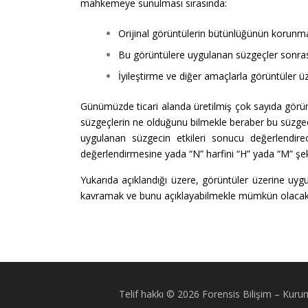
mahkemeye sunulması sırasında:
Orijinal görüntülerin bütünlüğünün korunma
Bu görüntülere uygulanan süzgeçler sonras
İyileştirme ve diğer amaçlarla görüntüler
Günümüzde ticari alanda üretilmiş çok sayıda görün
süzgeçlerin ne olduğunu bilmekle beraber bu süzgeç
uygulanan süzgecin etkileri sonucu değerlendirec
değerlendirmesine yada “N” harfini “H” yada “M” şek
Yukarıda açıklandığı üzere, görüntüler üzerine u
kavramak ve bunu açıklayabilmekle mümkün olacakt
Telif hakkı © 2026 Forensis Bilişim
–
Kurum