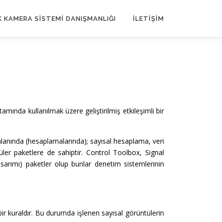
 KAMERA SISTEMI DANIŞMANLIĞI
İLETIŞIM
mında kullanılmak üzere geliştirilmiş etkileşimli bir
lanında (hesaplamalarında); sayısal hesaplama, veri
er paketlere de sahiptir. Control Toolbox, Signal
arımı) paketler olup bunlar denetim sistemlerinin
r kuraldır. Bu durumda işlenen sayısal görüntülerin