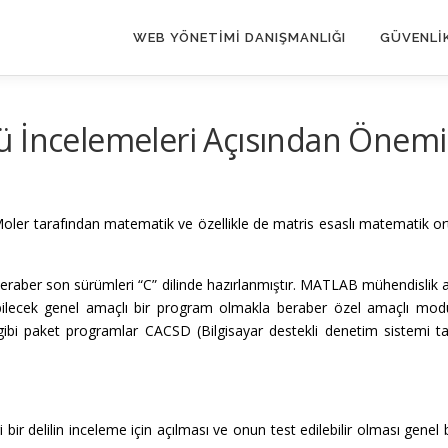
WEB YÖNETIMI DANIŞMANLIĞI
GÜVENLIK
ü İncelemeleri Açısından Önemi
Moler tarafından matematik ve özellikle de matris esaslı matematik orta
beraber son sürümleri “C” dilinde hazırlanmıştır. MATLAB mühendislik a
abilecek genel amaçlı bir program olmakla beraber özel amaçlı modül
i paket programlar CACSD (Bilgisayar destekli denetim sistemi tas
delilin inceleme için açılması ve onun test edilebilir olması genel bi