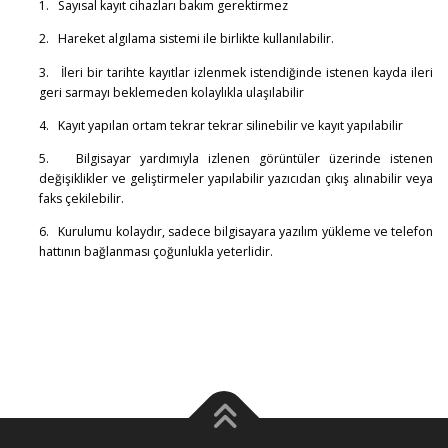
1. Sayısal kayıt cihazları bakım gerektirmez
2. Hareket algılama sistemi ile birlikte kullanılabilir.
3. İleri bir tarihte kayıtlar izlenmek istendiğinde istenen kayda ileri
geri sarmayı beklemeden kolaylıkla ulaşılabilir
4. Kayıt yapılan ortam tekrar tekrar silinebilir ve kayıt yapılabilir
5. Bilgisayar yardımıyla izlenen görüntüler üzerinde istenen
değişiklikler ve geliştirmeler yapılabilir yazıcıdan çıkış alınabilir veya
faks çekilebilir.
6. Kurulumu kolaydır, sadece bilgisayara yazılım yükleme ve telefon
hattının bağlanması çoğunlukla yeterlidir.
görüntü analizi, görüntü inceleme, bilirkişi, bilirkişi raporu, cd
çözümü, görüntülerin çözümü, görüntü bilirkişisi, görüntü raporu,
özel bilirkişi