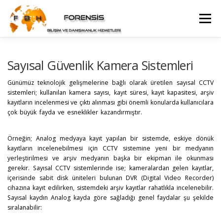
İçeriğe
geç
Menü
WEB YÖNETIMI DANIŞMANLIĞI
Sayısal Güvenlik Kamera Sistemleri
Günümüz teknolojik gelişmelerine bağlı olarak üretilen sayısal CCTV
sistemleri; kullanılan kamera sayısı, kayıt süresi, kayıt kapasitesi, arşiv
GÜVENLIK KAMERA SISTEMI DANIŞMANLIĞI
İLETIŞIM
kayıtların incelenmesi ve çıktı alınması gibi önemli konularda kullanıcılara
çok büyük fayda ve esneklikler kazandırmıştır.
görüntü analizi, görüntü
inceleme, bilirkişi, bilirkişi raporu, cd çözümü
Örneğin; Analog medyaya kayıt yapılan bir sistemde, eskiye dönük
kayıtların incelenebilmesi için CCTV sistemine yeni bir medyanın
yerleştirilmesi ve arşiv medyanın başka bir ekipman ile okunması
gerekir. Sayısal CCTV sistemlerinde ise; kameralardan gelen kayıtlar,
içerisinde sabit disk üniteleri bulunan DVR (Digital Video Recorder)
cihazına kayıt edilirken, sistemdeki arşiv kayıtlar rahatlıkla incelenebilir.
Sayısal kaydın Analog kayda göre sağladığı genel faydalar şu şekilde
sıralanabilir: