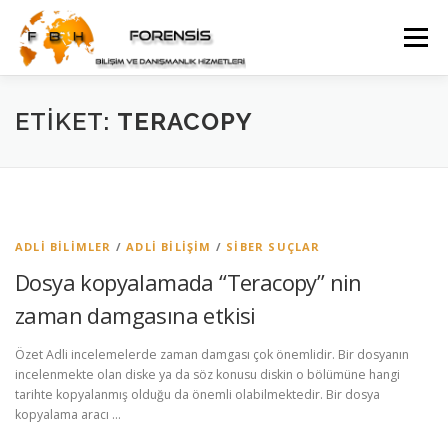
İçeriğe
geç
Menü
WEB YÖNETIMI DANIŞMANLIĞI
ETIKET:
TERACOPY
GÜVENLIK KAMERA SISTEMI DANIŞMANLIĞI
İLETIŞIM
ADLI BILIMLER
/
ADLI BILIŞIM
/
SIBER SUÇLAR
Dosya kopyalamada “Teracopy” nin
zaman damgasına etkisi
Özet Adli incelemelerde zaman damgası çok önemlidir. Bir dosyanın
incelenmekte olan diske ya da söz konusu diskin o bölümüne hangi
tarihte kopyalanmış olduğu da önemli olabilmektedir. Bir dosya
kopyalama aracı …