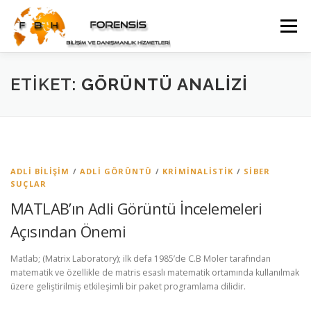
İçeriğe
geç
Menü
WEB YÖNETIMI DANIŞMANLIĞI
ETIKET:
GÖRÜNTÜ ANALIZI
GÜVENLIK KAMERA SISTEMI DANIŞMANLIĞI
İLETIŞIM
ADLI BILIŞIM
/
ADLI GÖRÜNTÜ
/
KRIMINALISTIK
/
SIBER
SUÇLAR
MATLAB’ın Adli Görüntü İncelemeleri
Açısından Önemi
Matlab; (Matrix Laboratory); ilk defa 1985’de C.B Moler tarafından
matematik ve özellikle de matris esaslı matematik ortamında kullanılmak
üzere geliştirilmiş etkileşimli bir paket programlama dilidir.