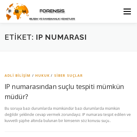
İçeriğe
geç
Menü
WEB YÖNETIMI DANIŞMANLIĞI
ETIKET:
IP NUMARASI
GÜVENLIK KAMERA SISTEMI DANIŞMANLIĞI
İLETIŞIM
ADLI BILIŞIM
/
HUKUK
/
SIBER SUÇLAR
IP numarasından suçlu tespiti mümkün
müdür?
Bu soruya bazı durumlarda mümkündür bazı durumlarda mümkün
değildir şeklinde cevap vermek zorundayız. IP numarası tespit edilen ve
kuvvetli şüphe altında bulunan bir kimsenin söz konusu suçu..