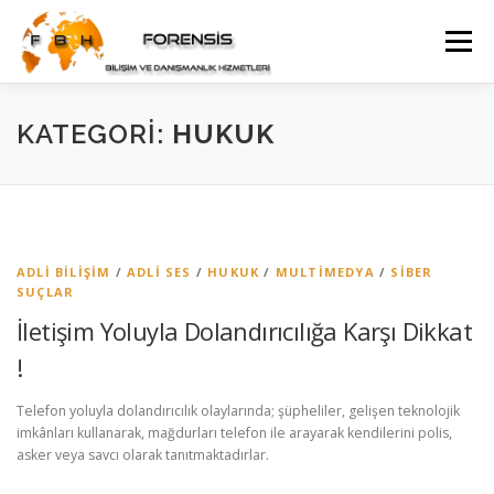
İçeriğe
geç
Menü
WEB YÖNETIMI DANIŞMANLIĞI
KATEGORI:
HUKUK
GÜVENLIK KAMERA SISTEMI DANIŞMANLIĞI
İLETIŞIM
ADLI BILIŞIM
/
ADLI SES
/
HUKUK
/
MULTIMEDYA
/
SIBER
SUÇLAR
İletişim Yoluyla Dolandırıcılığa Karşı Dikkat
!
Telefon yoluyla dolandırıcılık olaylarında; şüpheliler, gelişen teknolojik
imkânları kullanarak, mağdurları telefon ile arayarak kendilerini polis,
asker veya savcı olarak tanıtmaktadırlar.