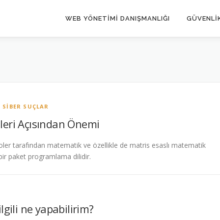
WEB YÖNETIMI DANIŞMANLIĞI
GÜVENLIK
/
SIBER SUÇLAR
leri Açısından Önemi
oler tarafından matematik ve özellikle de matris esaslı matematik
 bir paket programlama dilidir.
ilgili ne yapabilirim?