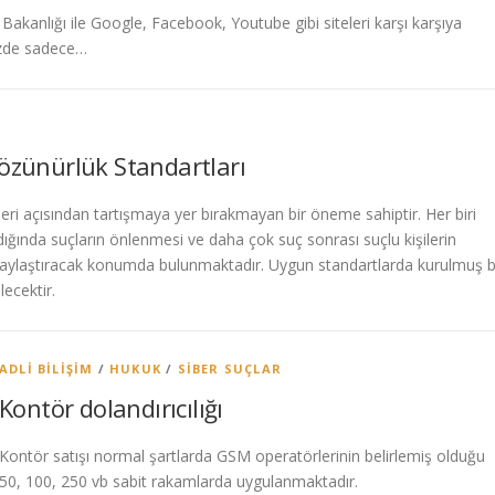
akanlığı ile Google, Facebook, Youtube gibi siteleri karşı karşıya
mizde sadece…
Çözünürlük Standartları
ri açısından tartışmaya yer bırakmayan bir öneme sahiptir. Her biri
ldığında suçların önlenmesi ve daha çok suç sonrası suçlu kişilerin
 kolaylaştıracak konumda bulunmaktadır. Uygun standartlarda kurulmuş b
lecektir.
ADLI BILIŞIM
/
HUKUK
/
SIBER SUÇLAR
Kontör dolandırıcılığı
Kontör satışı normal şartlarda GSM operatörlerinin belirlemiş olduğu
50, 100, 250 vb sabit rakamlarda uygulanmaktadır.