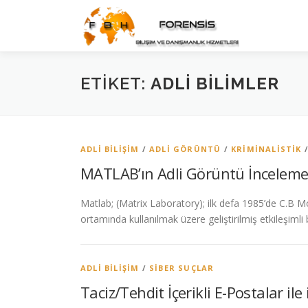
İçeriğe
geç
ETIKET:
ADLI BILIMLER
ADLI BILIŞIM
/
ADLI GÖRÜNTÜ
/
KRIMINALISTIK
MATLAB’ın Adli Görüntü İnceleme
Matlab; (Matrix Laboratory); ilk defa 1985’de C.B M
ortamında kullanılmak üzere geliştirilmiş etkileşimli
ADLI BILIŞIM
/
SIBER SUÇLAR
Taciz/Tehdit İçerikli E-Postalar ile 