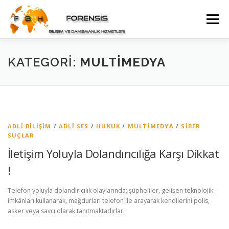
İçeriğe
geç
Menü
WEB YÖNETIMI DANIŞMANLIĞI
KATEGORI:
MULTIMEDYA
GÜVENLIK KAMERA SISTEMI DANIŞMANLIĞI
İLETIŞIM
ADLI BILIŞIM
/
ADLI SES
/
HUKUK
/
MULTIMEDYA
/
SIBER
SUÇLAR
İletişim Yoluyla Dolandırıcılığa Karşı Dikkat
!
Telefon yoluyla dolandırıcılık olaylarında; şüpheliler, gelişen teknolojik
imkânları kullanarak, mağdurları telefon ile arayarak kendilerini polis,
asker veya savcı olarak tanıtmaktadırlar.