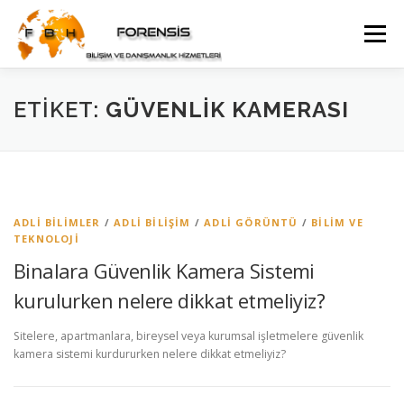
İçeriğe
geç
Menü
WEB YÖNETIMI DANIŞMANLIĞI
ETIKET:
GÜVENLIK KAMERASI
GÜVENLIK KAMERA SISTEMI DANIŞMANLIĞI
İLETIŞIM
ADLI BILIMLER
/
ADLI BILIŞIM
/
ADLI GÖRÜNTÜ
/
BILIM VE
TEKNOLOJI
Binalara Güvenlik Kamera Sistemi
kurulurken nelere dikkat etmeliyiz?
Sitelere, apartmanlara, bireysel veya kurumsal işletmelere güvenlik
kamera sistemi kurdururken nelere dikkat etmeliyiz?